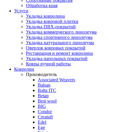
Спортивные покрытия
Обработка края
Услуги
Укладка ковролина
Укладка ковровой плитки
Укладка ПВХ-покрытий
Укладка коммерческого линолеума
Укладка спортивного линолеума
Укладка натурального линолеума
Оверлок ковровых покрытий
Реставрация и ремонт ковролина
Укладка напольных покрытий
Ковры ручной работы
Ковролин
Производитель
Associated Weavers
Balsan
Balta ITC
Betap
Best wool
BIG
Condor
Creatuft
Edel
Ege