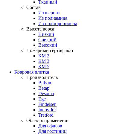
Тканный
Состав
Из шерсти
Из полиамида
Из полипропилена
Высота ворса
Низкий
Средний
Высокий
Пожарный сертификат
КМ 2
КМ 3
КМ 5
Ковровая плитка
Производитель
Balsan
Betap
Desoma
Ege
Findeisen
Innovflor
Tretford
Область применения
Для офисов
Для гостиниц