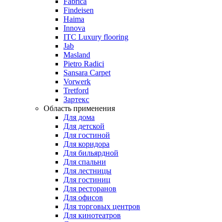
Fabrica
Findeisen
Haima
Innova
ITC Luxury flooring
Jab
Masland
Pietro Radici
Sansara Carpet
Vorwerk
Tretford
Зартекс
Область применения
Для дома
Для детской
Для гостиной
Для коридора
Для бильярдной
Для спальни
Для лестницы
Для гостиниц
Для ресторанов
Для офисов
Для торговых центров
Для кинотеатров