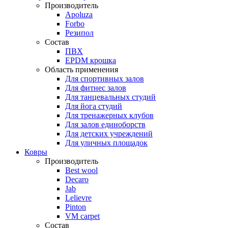
Производитель
Apoluza
Forbo
Резипол
Состав
ПВХ
EPDM крошка
Область применения
Для спортивных залов
Для фитнес залов
Для танцевальных студий
Для йога студий
Для тренажерных клубов
Для залов единоборств
Для детских учреждений
Для уличных площадок
Ковры
Производитель
Best wool
Decaro
Jab
Lelievre
Pinton
VM carpet
Состав