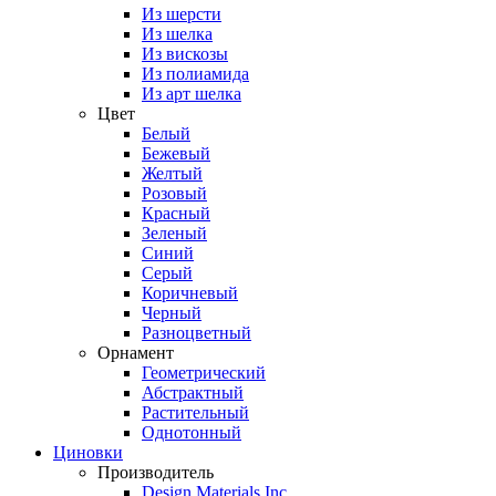
Из шерсти
Из шелка
Из вискозы
Из полиамида
Из арт шелка
Цвет
Белый
Бежевый
Желтый
Розовый
Красный
Зеленый
Синий
Серый
Коричневый
Черный
Разноцветный
Орнамент
Геометрический
Абстрактный
Растительный
Однотонный
Циновки
Производитель
Design Materials Inc