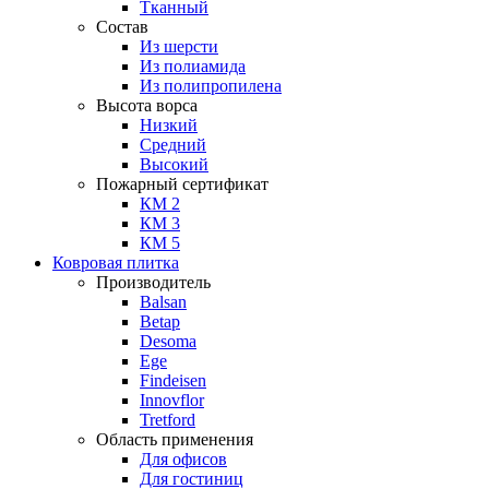
Тканный
Состав
Из шерсти
Из полиамида
Из полипропилена
Высота ворса
Низкий
Средний
Высокий
Пожарный сертификат
КМ 2
КМ 3
КМ 5
Ковровая плитка
Производитель
Balsan
Betap
Desoma
Ege
Findeisen
Innovflor
Tretford
Область применения
Для офисов
Для гостиниц