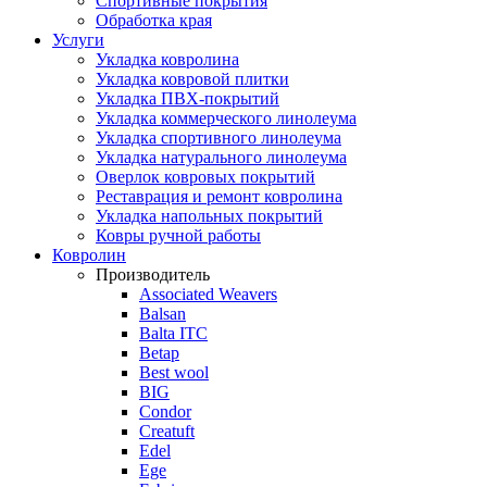
Спортивные покрытия
Обработка края
Услуги
Укладка ковролина
Укладка ковровой плитки
Укладка ПВХ-покрытий
Укладка коммерческого линолеума
Укладка спортивного линолеума
Укладка натурального линолеума
Оверлок ковровых покрытий
Реставрация и ремонт ковролина
Укладка напольных покрытий
Ковры ручной работы
Ковролин
Производитель
Associated Weavers
Balsan
Balta ITC
Betap
Best wool
BIG
Condor
Creatuft
Edel
Ege