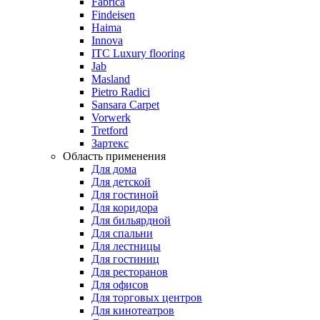
Fabrica
Findeisen
Haima
Innova
ITC Luxury flooring
Jab
Masland
Pietro Radici
Sansara Carpet
Vorwerk
Tretford
Зартекс
Область применения
Для дома
Для детской
Для гостиной
Для коридора
Для бильярдной
Для спальни
Для лестницы
Для гостиниц
Для ресторанов
Для офисов
Для торговых центров
Для кинотеатров