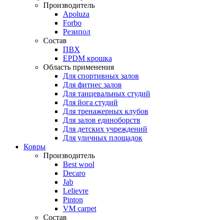
Производитель
Apoluza
Forbo
Резипол
Состав
ПВХ
EPDM крошка
Область применения
Для спортивных залов
Для фитнес залов
Для танцевальных студий
Для йога студий
Для тренажерных клубов
Для залов единоборств
Для детских учреждений
Для уличных площадок
Ковры
Производитель
Best wool
Decaro
Jab
Lelievre
Pinton
VM carpet
Состав