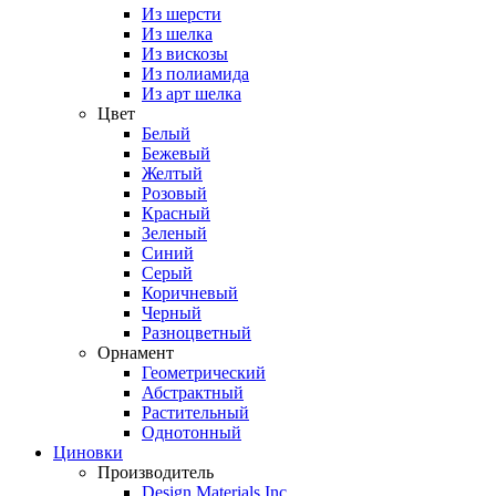
Из шерсти
Из шелка
Из вискозы
Из полиамида
Из арт шелка
Цвет
Белый
Бежевый
Желтый
Розовый
Красный
Зеленый
Синий
Серый
Коричневый
Черный
Разноцветный
Орнамент
Геометрический
Абстрактный
Растительный
Однотонный
Циновки
Производитель
Design Materials Inc