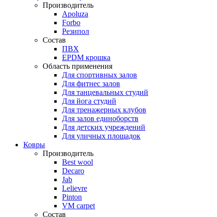
Производитель
Apoluza
Forbo
Резипол
Состав
ПВХ
EPDM крошка
Область применения
Для спортивных залов
Для фитнес залов
Для танцевальных студий
Для йога студий
Для тренажерных клубов
Для залов единоборств
Для детских учреждений
Для уличных площадок
Ковры
Производитель
Best wool
Decaro
Jab
Lelievre
Pinton
VM carpet
Состав