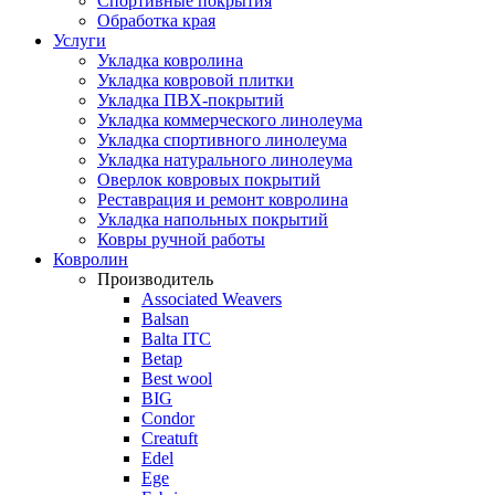
Спортивные покрытия
Обработка края
Услуги
Укладка ковролина
Укладка ковровой плитки
Укладка ПВХ-покрытий
Укладка коммерческого линолеума
Укладка спортивного линолеума
Укладка натурального линолеума
Оверлок ковровых покрытий
Реставрация и ремонт ковролина
Укладка напольных покрытий
Ковры ручной работы
Ковролин
Производитель
Associated Weavers
Balsan
Balta ITC
Betap
Best wool
BIG
Condor
Creatuft
Edel
Ege