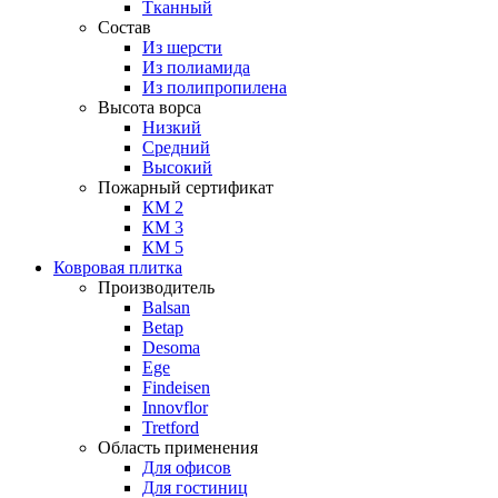
Тканный
Состав
Из шерсти
Из полиамида
Из полипропилена
Высота ворса
Низкий
Средний
Высокий
Пожарный сертификат
КМ 2
КМ 3
КМ 5
Ковровая плитка
Производитель
Balsan
Betap
Desoma
Ege
Findeisen
Innovflor
Tretford
Область применения
Для офисов
Для гостиниц