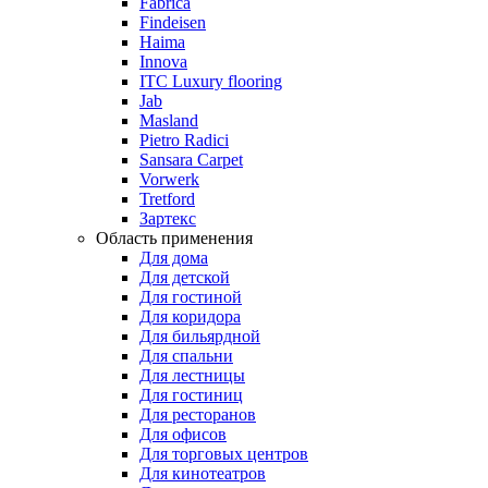
Fabrica
Findeisen
Haima
Innova
ITC Luxury flooring
Jab
Masland
Pietro Radici
Sansara Carpet
Vorwerk
Tretford
Зартекс
Область применения
Для дома
Для детской
Для гостиной
Для коридора
Для бильярдной
Для спальни
Для лестницы
Для гостиниц
Для ресторанов
Для офисов
Для торговых центров
Для кинотеатров