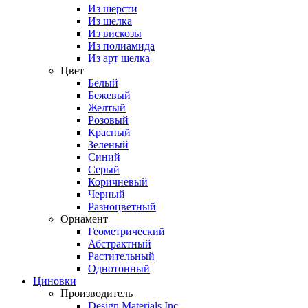
Из шерсти
Из шелка
Из вискозы
Из полиамида
Из арт шелка
Цвет
Белый
Бежевый
Желтый
Розовый
Красный
Зеленый
Синий
Серый
Коричневый
Черный
Разноцветный
Орнамент
Геометрический
Абстрактный
Растительный
Однотонный
Циновки
Производитель
Design Materials Inc