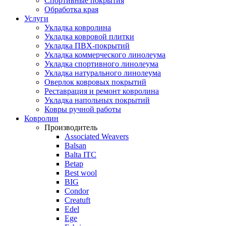
Спортивные покрытия
Обработка края
Услуги
Укладка ковролина
Укладка ковровой плитки
Укладка ПВХ-покрытий
Укладка коммерческого линолеума
Укладка спортивного линолеума
Укладка натурального линолеума
Оверлок ковровых покрытий
Реставрация и ремонт ковролина
Укладка напольных покрытий
Ковры ручной работы
Ковролин
Производитель
Associated Weavers
Balsan
Balta ITC
Betap
Best wool
BIG
Condor
Creatuft
Edel
Ege