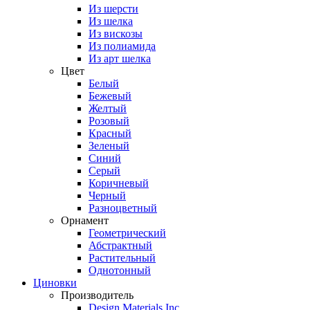
Из шерсти
Из шелка
Из вискозы
Из полиамида
Из арт шелка
Цвет
Белый
Бежевый
Желтый
Розовый
Красный
Зеленый
Синий
Серый
Коричневый
Черный
Разноцветный
Орнамент
Геометрический
Абстрактный
Растительный
Однотонный
Циновки
Производитель
Design Materials Inc