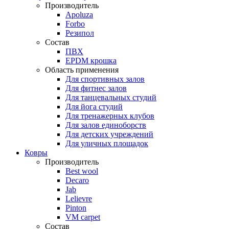
Производитель
Apoluza
Forbo
Резипол
Состав
ПВХ
EPDM крошка
Область применения
Для спортивных залов
Для фитнес залов
Для танцевальных студий
Для йога студий
Для тренажерных клубов
Для залов единоборств
Для детских учреждений
Для уличных площадок
Ковры
Производитель
Best wool
Decaro
Jab
Lelievre
Pinton
VM carpet
Состав