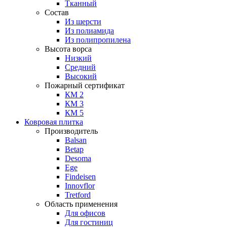
Тканный
Состав
Из шерсти
Из полиамида
Из полипропилена
Высота ворса
Низкий
Средний
Высокий
Пожарный сертификат
КМ 2
КМ 3
КМ 5
Ковровая плитка
Производитель
Balsan
Betap
Desoma
Ege
Findeisen
Innovflor
Tretford
Область применения
Для офисов
Для гостиниц