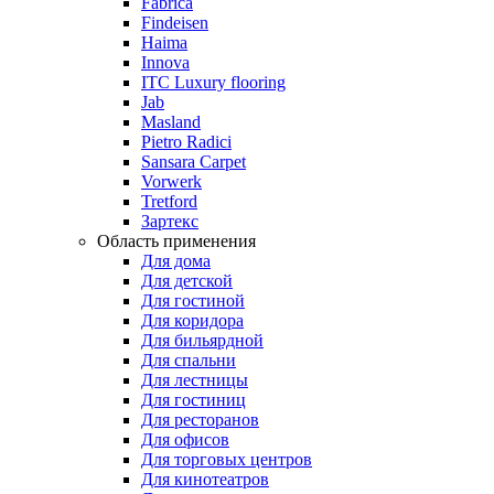
Fabrica
Findeisen
Haima
Innova
ITC Luxury flooring
Jab
Masland
Pietro Radici
Sansara Carpet
Vorwerk
Tretford
Зартекс
Область применения
Для дома
Для детской
Для гостиной
Для коридора
Для бильярдной
Для спальни
Для лестницы
Для гостиниц
Для ресторанов
Для офисов
Для торговых центров
Для кинотеатров