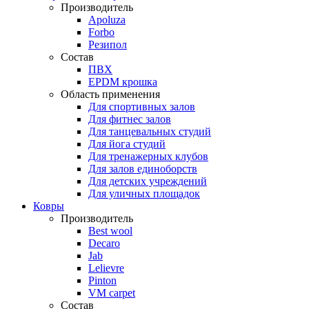
Производитель
Apoluza
Forbo
Резипол
Состав
ПВХ
EPDM крошка
Область применения
Для спортивных залов
Для фитнес залов
Для танцевальных студий
Для йога студий
Для тренажерных клубов
Для залов единоборств
Для детских учреждений
Для уличных площадок
Ковры
Производитель
Best wool
Decaro
Jab
Lelievre
Pinton
VM carpet
Состав