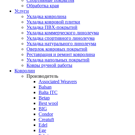
Спортивные покрытия
Обработка края
Услуги
Укладка ковролина
Укладка ковровой плитки
Укладка ПВХ-покрытий
Укладка коммерческого линолеума
Укладка спортивного линолеума
Укладка натурального линолеума
Оверлок ковровых покрытий
Реставрация и ремонт ковролина
Укладка напольных покрытий
Ковры ручной работы
Ковролин
Производитель
Associated Weavers
Balsan
Balta ITC
Betap
Best wool
BIG
Condor
Creatuft
Edel
Ege