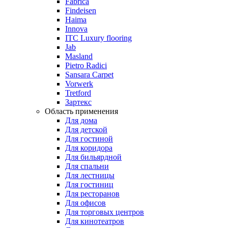
Fabrica
Findeisen
Haima
Innova
ITC Luxury flooring
Jab
Masland
Pietro Radici
Sansara Carpet
Vorwerk
Tretford
Зартекс
Область применения
Для дома
Для детской
Для гостиной
Для коридора
Для бильярдной
Для спальни
Для лестницы
Для гостиниц
Для ресторанов
Для офисов
Для торговых центров
Для кинотеатров