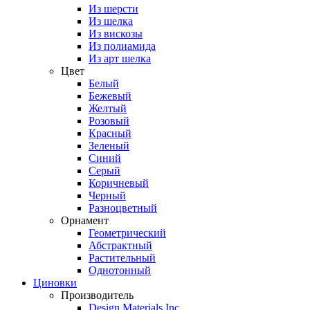
Из шерсти
Из шелка
Из вискозы
Из полиамида
Из арт шелка
Цвет
Белый
Бежевый
Желтый
Розовый
Красный
Зеленый
Синий
Серый
Коричневый
Черный
Разноцветный
Орнамент
Геометрический
Абстрактный
Растительный
Однотонный
Циновки
Производитель
Design Materials Inc