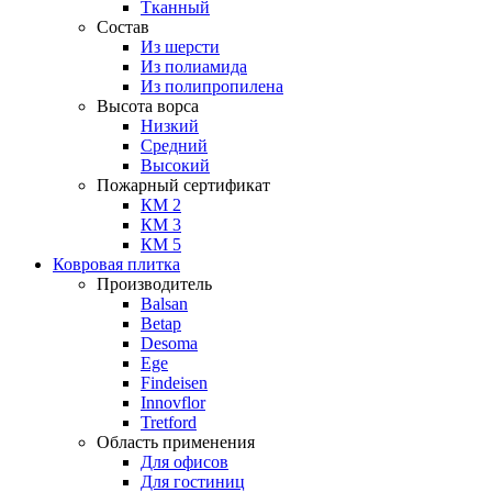
Тканный
Состав
Из шерсти
Из полиамида
Из полипропилена
Высота ворса
Низкий
Средний
Высокий
Пожарный сертификат
КМ 2
КМ 3
КМ 5
Ковровая плитка
Производитель
Balsan
Betap
Desoma
Ege
Findeisen
Innovflor
Tretford
Область применения
Для офисов
Для гостиниц