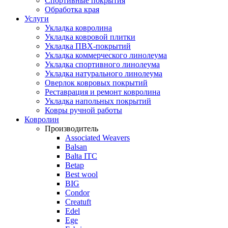
Спортивные покрытия
Обработка края
Услуги
Укладка ковролина
Укладка ковровой плитки
Укладка ПВХ-покрытий
Укладка коммерческого линолеума
Укладка спортивного линолеума
Укладка натурального линолеума
Оверлок ковровых покрытий
Реставрация и ремонт ковролина
Укладка напольных покрытий
Ковры ручной работы
Ковролин
Производитель
Associated Weavers
Balsan
Balta ITC
Betap
Best wool
BIG
Condor
Creatuft
Edel
Ege