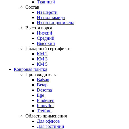
Тканный
Состав
Из шерсти
Из полиамида
Из полипропилена
Высота ворса
Низкий
Средний
Высокий
Пожарный сертификат
КМ 2
КМ 3
КМ 5
Ковровая плитка
Производитель
Balsan
Betap
Desoma
Ege
Findeisen
Innovflor
Tretford
Область применения
Для офисов
Для гостиниц