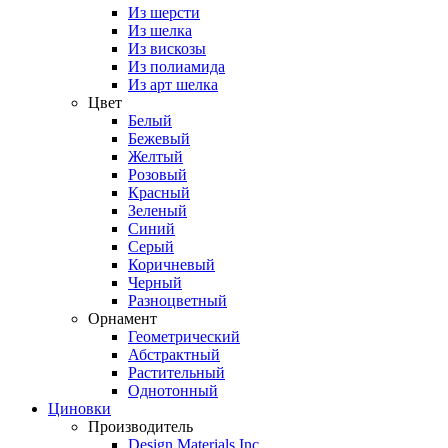
Из шерсти
Из шелка
Из вискозы
Из полиамида
Из арт шелка
Цвет
Белый
Бежевый
Желтый
Розовый
Красный
Зеленый
Синий
Серый
Коричневый
Черный
Разноцветный
Орнамент
Геометрический
Абстрактный
Растительный
Однотонный
Циновки
Производитель
Design Materials Inc