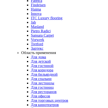
Fabrica
Findeisen
Haima
Innova
ITC Luxury flooring
Jab
Masland
Pietro Radici
Sansara Carpet
Vorwerk
Tretford
Зартекс
Область применения
Для дома
Для детской
Для гостиной
Для коридора
Для бильярдной
Для спальни
Для лестницы
Для гостиниц
Для ресторанов
Для офисов
Для торговых центров
Для кинотеатров