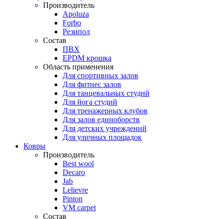
Производитель
Apoluza
Forbo
Резипол
Состав
ПВХ
EPDM крошка
Область применения
Для спортивных залов
Для фитнес залов
Для танцевальных студий
Для йога студий
Для тренажерных клубов
Для залов единоборств
Для детских учреждений
Для уличных площадок
Ковры
Производитель
Best wool
Decaro
Jab
Lelievre
Pinton
VM carpet
Состав