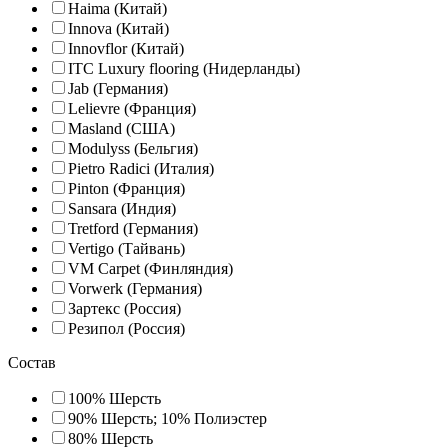
Haima (Китай)
Innova (Китай)
Innovflor (Китай)
ITC Luxury flooring (Нидерланды)
Jab (Германия)
Lelievre (Франция)
Masland (США)
Modulyss (Бельгия)
Pietro Radici (Италия)
Pinton (Франция)
Sansara (Индия)
Tretford (Германия)
Vertigo (Тайвань)
VM Carpet (Финляндия)
Vorwerk (Германия)
Зартекс (Россия)
Резипол (Россия)
Состав
100% Шерсть
90% Шерсть; 10% Полиэстер
80% Шерсть