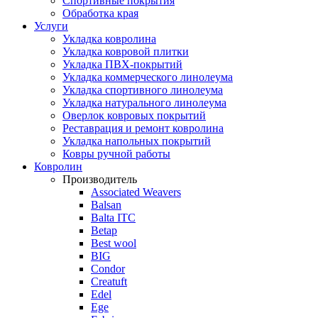
Спортивные покрытия
Обработка края
Услуги
Укладка ковролина
Укладка ковровой плитки
Укладка ПВХ-покрытий
Укладка коммерческого линолеума
Укладка спортивного линолеума
Укладка натурального линолеума
Оверлок ковровых покрытий
Реставрация и ремонт ковролина
Укладка напольных покрытий
Ковры ручной работы
Ковролин
Производитель
Associated Weavers
Balsan
Balta ITC
Betap
Best wool
BIG
Condor
Creatuft
Edel
Ege