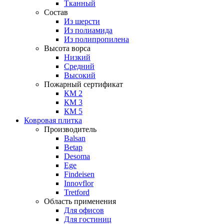
Тканный
Состав
Из шерсти
Из полиамида
Из полипропилена
Высота ворса
Низкий
Средний
Высокий
Пожарный сертификат
КМ 2
КМ 3
КМ 5
Ковровая плитка
Производитель
Balsan
Betap
Desoma
Ege
Findeisen
Innovflor
Tretford
Область применения
Для офисов
Для гостиниц