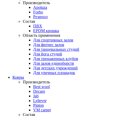
Производитель
Apoluza
Forbo
Резипол
Состав
ПВХ
EPDM крошка
Область применения
Для спортивных залов
Для фитнес залов
Для танцевальных студий
Для йога студий
Для тренажерных клубов
Для залов единоборств
Для детских учреждений
Для уличных площадок
Ковры
Производитель
Best wool
Decaro
Jab
Lelievre
Pinton
VM carpet
Состав