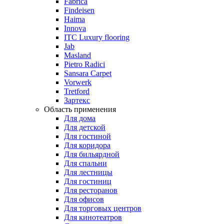
Fabrica
Findeisen
Haima
Innova
ITC Luxury flooring
Jab
Masland
Pietro Radici
Sansara Carpet
Vorwerk
Tretford
Зартекс
Область применения
Для дома
Для детской
Для гостиной
Для коридора
Для бильярдной
Для спальни
Для лестницы
Для гостиниц
Для ресторанов
Для офисов
Для торговых центров
Для кинотеатров