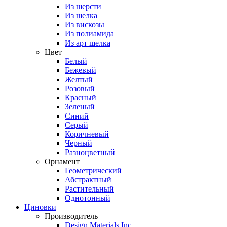
Из шерсти
Из шелка
Из вискозы
Из полиамида
Из арт шелка
Цвет
Белый
Бежевый
Желтый
Розовый
Красный
Зеленый
Синий
Серый
Коричневый
Черный
Разноцветный
Орнамент
Геометрический
Абстрактный
Растительный
Однотонный
Циновки
Производитель
Design Materials Inc