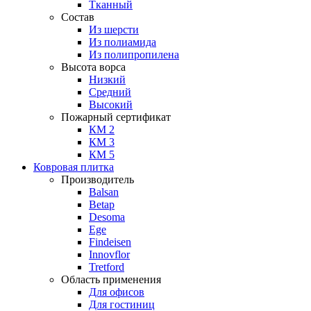
Тканный
Состав
Из шерсти
Из полиамида
Из полипропилена
Высота ворса
Низкий
Средний
Высокий
Пожарный сертификат
КМ 2
КМ 3
КМ 5
Ковровая плитка
Производитель
Balsan
Betap
Desoma
Ege
Findeisen
Innovflor
Tretford
Область применения
Для офисов
Для гостиниц