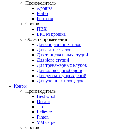
Производитель
Apoluza
Forbo
Резипол
Состав
ПВХ
EPDM крошка
Область применения
Для спортивных залов
Для фитнес залов
Для танцевальных студий
Для йога студий
Для тренажерных клубов
Для залов единоборств
Для детских учреждений
Для уличных площадок
Ковры
Производитель
Best wool
Decaro
Jab
Lelievre
Pinton
VM carpet
Состав