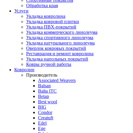
Спортивные покрытия
Обработка края
Услуги
Укладка ковролина
Укладка ковровой плитки
Укладка ПВХ-покрытий
Укладка коммерческого линолеума
Укладка спортивного линолеума
Укладка натурального линолеума
Оверлок ковровых покрытий
Реставрация и ремонт ковролина
Укладка напольных покрытий
Ковры ручной работы
Ковролин
Производитель
Associated Weavers
Balsan
Balta ITC
Betap
Best wool
BIG
Condor
Creatuft
Edel
Ege