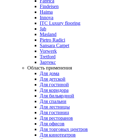
Fabrica
Findeisen
Haima
Innova
ITC Luxury flooring
Jab
Masland
Pietro Radici
Sansara Carpet
Vorwerk
Tretford
Зартекс
Область применения
Для дома
Для детской
Для гостиной
Для коридора
Для бильярдной
Для спальни
Для лестницы
Для гостиниц
Для ресторанов
Для офисов
Для торговых центров
Для кинотеатров