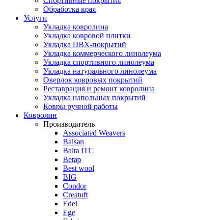
Спортивные покрытия
Обработка края
Услуги
Укладка ковролина
Укладка ковровой плитки
Укладка ПВХ-покрытий
Укладка коммерческого линолеума
Укладка спортивного линолеума
Укладка натурального линолеума
Оверлок ковровых покрытий
Реставрация и ремонт ковролина
Укладка напольных покрытий
Ковры ручной работы
Ковролин
Производитель
Associated Weavers
Balsan
Balta ITC
Betap
Best wool
BIG
Condor
Creatuft
Edel
Ege