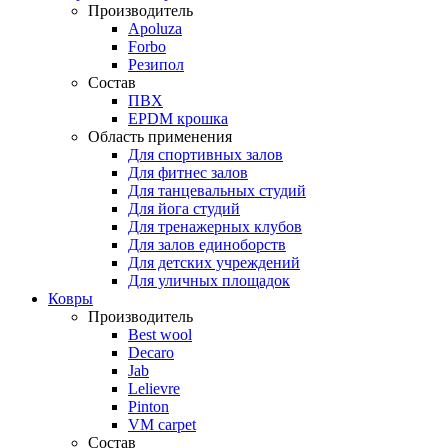
Производитель
Apoluza
Forbo
Резипол
Состав
ПВХ
EPDM крошка
Область применения
Для спортивных залов
Для фитнес залов
Для танцевальных студий
Для йога студий
Для тренажерных клубов
Для залов единоборств
Для детских учреждений
Для уличных площадок
Ковры
Производитель
Best wool
Decaro
Jab
Lelievre
Pinton
VM carpet
Состав