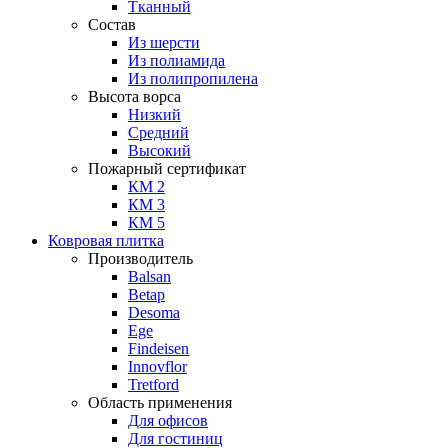
Тканный
Состав
Из шерсти
Из полиамида
Из полипропилена
Высота ворса
Низкий
Средний
Высокий
Пожарный сертификат
КМ 2
КМ 3
КМ 5
Ковровая плитка
Производитель
Balsan
Betap
Desoma
Ege
Findeisen
Innovflor
Tretford
Область применения
Для офисов
Для гостиниц