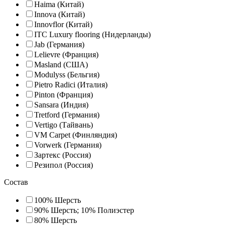
Haima (Китай)
Innova (Китай)
Innovflor (Китай)
ITC Luxury flooring (Нидерланды)
Jab (Германия)
Lelievre (Франция)
Masland (США)
Modulyss (Бельгия)
Pietro Radici (Италия)
Pinton (Франция)
Sansara (Индия)
Tretford (Германия)
Vertigo (Тайвань)
VM Carpet (Финляндия)
Vorwerk (Германия)
Зартекс (Россия)
Резипол (Россия)
Состав
100% Шерсть
90% Шерсть; 10% Полиэстер
80% Шерсть