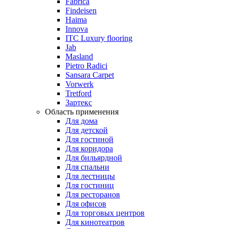
Fabrica
Findeisen
Haima
Innova
ITC Luxury flooring
Jab
Masland
Pietro Radici
Sansara Carpet
Vorwerk
Tretford
Зартекс
Область применения
Для дома
Для детской
Для гостиной
Для коридора
Для бильярдной
Для спальни
Для лестницы
Для гостиниц
Для ресторанов
Для офисов
Для торговых центров
Для кинотеатров