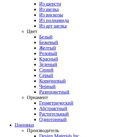
Из шерсти
Из шелка
Из вискозы
Из полиамида
Из арт шелка
Цвет
Белый
Бежевый
Желтый
Розовый
Красный
Зеленый
Синий
Серый
Коричневый
Черный
Разноцветный
Орнамент
Геометрический
Абстрактный
Растительный
Однотонный
Циновки
Производитель
Design Materials Inc